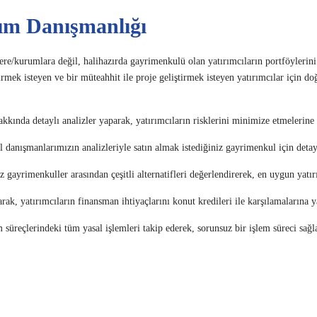
ım Danışmanlığı
re/kurumlara değil, halihazırda gayrimenkulü olan yatırımcıların portföylerini
mek isteyen ve bir müteahhit ile proje geliştirmek isteyen yatırımcılar için doğ
 hakkında detaylı analizler yaparak, yatırımcıların risklerini minimize etmelerin
anışmanlarımızın analizleriyle satın almak istediğiniz gayrimenkul için deta
gayrimenkuller arasından çeşitli alternatifleri değerlendirerek, en uygun yatırı
şarak, yatırımcıların finansman ihtiyaçlarını konut kredileri ile karşılamalarına
süreçlerindeki tüm yasal işlemleri takip ederek, sorunsuz bir işlem süreci sağ