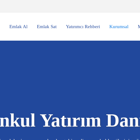
Emlak Al
Emlak Sat
Yatırımcı Rehberi
Kurumsal
M
kul Yatırım Dan