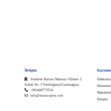
İletişim
Kurums
Yenikent Bulvarı Mimoza Villaları 2.
Hakkımız
Sokak No: 5 Yeniboğaziçi/Gazimağusa
Hizmetler
+905488773554
Makalelel
info@nexuscyprus.com
İletişim