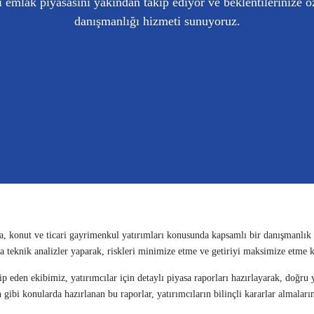
i emlak piyasasını yakından takip ediyor ve beklentilerinize ö
danışmanlığı hizmeti sunuyoruz.
rsa, konut ve ticari gayrimenkul yatırımları konusunda kapsamlı bir danışmanlık
arda teknik analizler yaparak, riskleri minimize etme ve getiriyi maksimize etme
p eden ekibimiz, yatırımcılar için detaylı piyasa raporları hazırlayarak, doğru 
gibi konularda hazırlanan bu raporlar, yatırımcıların bilinçli kararlar almaları