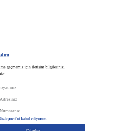
alım
şime geçmemiz için iletişim bilgilerinizi
niz:
zleşmesi'ni kabul ediyorum.
Gönder