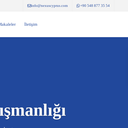
info@nexuscyprus.com
+90 548 877 35 54
akaleler
İletişim
ışmanlığı