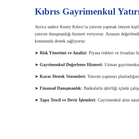
Kıbrıs Gayrimenkul Yatır
Ayrıca sadece Kuzey Kıbrıs’ta yatırım yapmak isteyen kişile
yatırım danışmanlığı hizmeti veriyoruz. Arsasını değerlendir
konusunda destek sağlıyoruz.
➤
Risk Yönetimi ve Analizi:
Piyasa riskleri ve fırsatları
➤
Gayrimenkul Değerleme Hizmeti:
Uzman gayrimenkul d
➤
Karar Destek Sistemleri:
Yatırım yapmayı planladığınız 
➤
Finansal Danışmanlık:
Bankalarla işbirliği içinde çalı
➤
Tapu Tescil ve Devir İşlemleri:
Gayrimenkul alım satım 