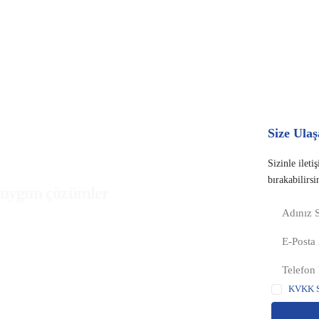
Size Ulaş
Sizinle ileti
bırakabilirsi
e uygun çözümler
KVKK Sö