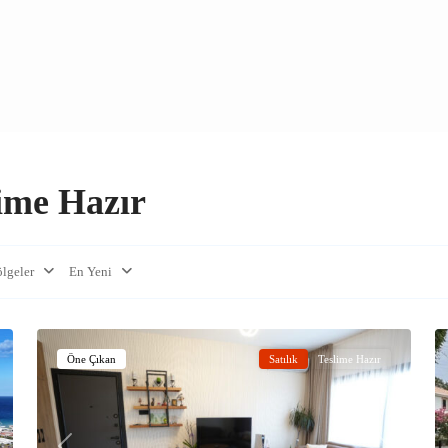
lime Hazır
lgeler
En Yeni
Yeniboğaziçi
,
19
Gazimağusa
40
Öne Çıkan
Satılık
Teslime Hazır