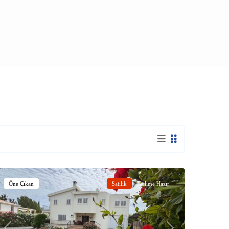
Karşıyaka
,
Girne
Öne Çıkan
Satılık
Teslime Hazır