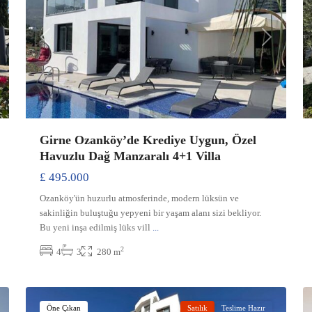
xt
Previous
Next
Girne Ozanköy’de Krediye Uygun, Özel
Havuzlu Dağ Manzaralı 4+1 Villa
£ 495.000
Ozanköy'ün huzurlu atmosferinde, modern lüksün ve
sakinliğin buluştuğu yepyeni bir yaşam alanı sizi bekliyor.
Bu yeni inşa edilmiş lüks vill
...
2
4
3
280 m
Sakarya
,
16
Gazimağusa
17
Öne Çıkan
Satılık
Teslime Hazır