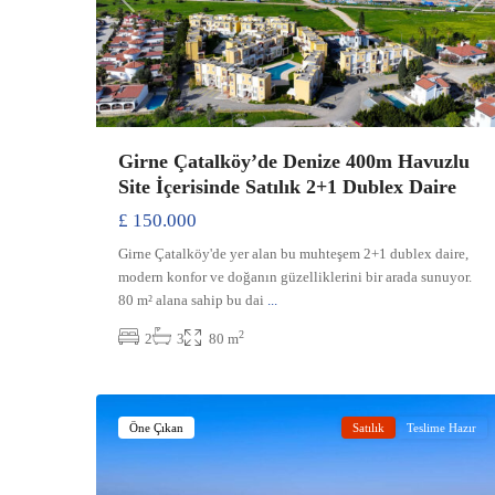
Previous
Ne
Girne Çatalköy’de Denize 400m Havuzlu
Site İçerisinde Satılık 2+1 Dublex Daire
£ 150.000
Girne Çatalköy'de yer alan bu muhteşem 2+1 dublex daire,
modern konfor ve doğanın güzelliklerini bir arada sunuyor.
80 m² alana sahip bu dai
...
2
2
3
80 m
Ozanköy
,
24
Girne
Öne Çıkan
Satılık
Teslime Hazır