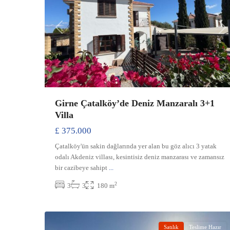
Previous
Ne
Girne Çatalköy’de Deniz Manzaralı 3+1
Villa
£ 375.000
Çatalköy'ün sakin dağlarında yer alan bu göz alıcı 3 yatak
odalı Akdeniz villası, kesintisiz deniz manzarası ve zamansız
bir cazibeye sahipt
...
2
3
3
180 m
Ozanköy
,
6
Girne
Satılık
Teslime Hazır