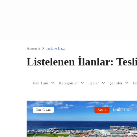
Anasayfa
Teslime Hazır
Listelenen İlanlar: Tes
İlan Türü
Kategoriler
İlçeler
Şehirler
Bö
Çatalköy
,
24
Girne
Öne Çıkan
Satılık
Teslime Hazır