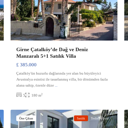
xt
Previous
Next
Girne Çatalköy’de Dağ ve Deniz
Manzaralı 5+1 Satılık Villa
£ 385.000
Çatalköy'ün huzurlu dağlarında yer alan bu büyüleyici
Avustralya esintisi ile tasarlanmış villa, bir dönümden fazla
alana sahip, özenle düze
...
2
5
180 m
Ozanköy
,
19
Girne
28
Öne Çıkan
Satılık
Teslime Hazır