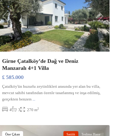
Previous
Next
Girne Çatalköy’de Dağ ve Deniz
Manzaralı 4+1 Villa
£ 585.000
Çatalköy'ün huzurlu zeytinlikleri arasında yer alan bu villa,
mevcut sahibi tarafından özenle tasarlanmış ve inşa edilmiş,
gerçekten benzers
...
Merkez
2
4
3
270 m
(Gazimağusa)
,
Gazimağusa
Öne Çıkan
Satılık
Teslime Hazır