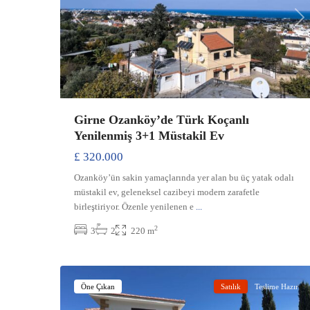
Previous
Ne
Girne Ozanköy’de Türk Koçanlı
Yenilenmiş 3+1 Müstakil Ev
£ 320.000
Ozanköy’ün sakin yamaçlarında yer alan bu üç yatak odalı
müstakil ev, geleneksel cazibeyi modern zarafetle
birleştiriyor. Özenle yenilenen e
...
2
3
2
220 m
Çatalköy
,
36
Girne
Öne Çıkan
Satılık
Teslime Hazır