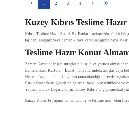
1
2
3
4
Kuzey Kıbrıs Teslime Hazır 
Kıbrıs Teslime Hazır Satılık Ev İlanları sayfamızda, farklı bütç
taşınabileceğiniz veya hemen kiraya verebileceğiniz hazır evler b
Teslime Hazır Konut Almanı
Zaman Kazanın: İnşaat süreçlerinin uzun ve yorucu olmasından sı
Belirsizlikten Kurtulun: İnşaat maliyetlerindeki artışlar veya b
Hemen Taşının: Tüm detayların tamamlandığı bir evde, eşyalarını
Farklı Seçenekler: Çeşitli bölgelerde, farklı büyüklüklerde ve öz
Yatırım Olarak Değerlendirin: Kuzey Kıbrıs’ta gayrimenkul yatı
Kuzey Kıbrıs’ta yapımı tamamlanmış ve teslime hazır olan fırsat