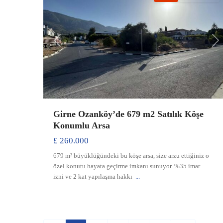
Previous
Ne
Girne Ozanköy’de 679 m2 Satılık Köşe
Konumlu Arsa
£ 260.000
679 m² büyüklüğündeki bu köşe arsa, size arzu ettiğiniz o
özel konutu hayata geçirme imkanı sunuyor. %35 imar
izni ve 2 kat yapılaşma hakkı
...