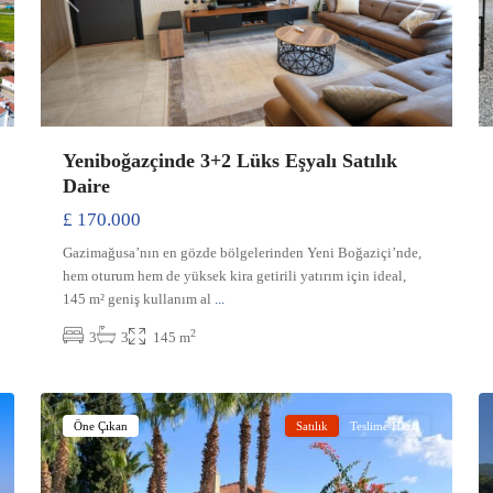
xt
Previous
Next
Yeniboğazçinde 3+2 Lüks Eşyalı Satılık
Daire
£ 170.000
Gazimağusa’nın en gözde bölgelerinden Yeni Boğaziçi’nde,
hem oturum hem de yüksek kira getirili yatırım için ideal,
145 m² geniş kullanım al
...
2
3
3
145 m
Çatalköy
,
26
Girne
39
Öne Çıkan
Satılık
Teslime Hazır