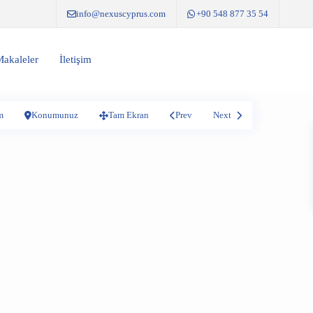
info@nexuscyprus.com
+90 548 877 35 54
akaleler
İletişim
m
Konumunuz
Tam Ekran
Prev
Next