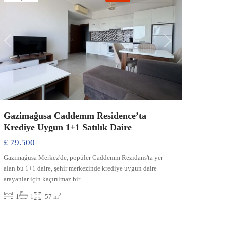
Previous
Next
Gazimağusa Caddemm Residence’ta
Krediye Uygun 1+1 Satılık Daire
£ 79.500
Gazimağusa Merkez'de, popüler Caddemm Rezidans'ta yer
alan bu 1+1 daire, şehir merkezinde krediye uygun daire
arayanlar için kaçırılmaz bir
...
2
1
1
57 m