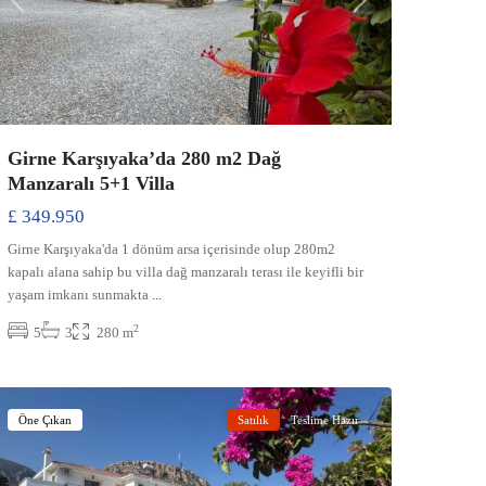
Previous
Next
Girne Karşıyaka’da 280 m2 Dağ
Manzaralı 5+1 Villa
£ 349.950
Girne Karşıyaka'da 1 dönüm arsa içerisinde olup 280m2
kapalı alana sahip bu villa dağ manzaralı terası ile keyifli bir
yaşam imkanı sunmakta
...
2
5
3
280 m
Doğanköy
,
Girne
Öne Çıkan
Satılık
Teslime Hazır