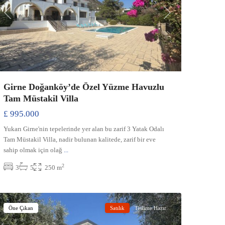
Previous
Next
Girne Doğanköy’de Özel Yüzme Havuzlu
Tam Müstakil Villa
£ 995.000
Yukarı Girne'nin tepelerinde yer alan bu zarif 3 Yatak Odalı
Tam Müstakil Villa, nadir bulunan kalitede, zarif bir eve
sahip olmak için olağ
...
2
3
5
250 m
Çatalköy
,
Girne
Öne Çıkan
Satılık
Teslime Hazır