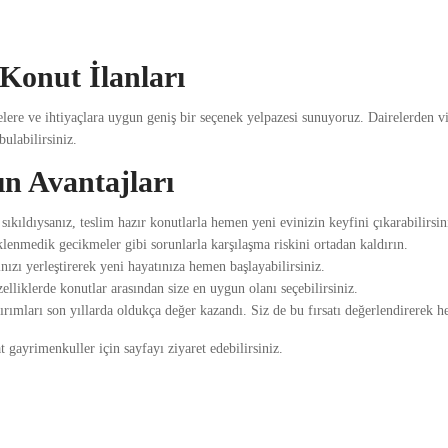
Konut İlanları
elere ve ihtiyaçlara uygun geniş bir seçenek yelpazesi sunuyoruz. Dairelerden v
ulabilirsiniz.
n Avantajları
kıldıysanız, teslim hazır konutlarla hemen yeni evinizin keyfini çıkarabilirsin
eklenmedik gecikmeler gibi sorunlarla karşılaşma riskini ortadan kaldırın.
zı yerleştirerek yeni hayatınıza hemen başlayabilirsiniz.
elliklerde konutlar arasından size en uygun olanı seçebilirsiniz.
rımları son yıllarda oldukça değer kazandı. Siz de bu fırsatı değerlendirerek h
 gayrimenkuller için sayfayı ziyaret edebilirsiniz.