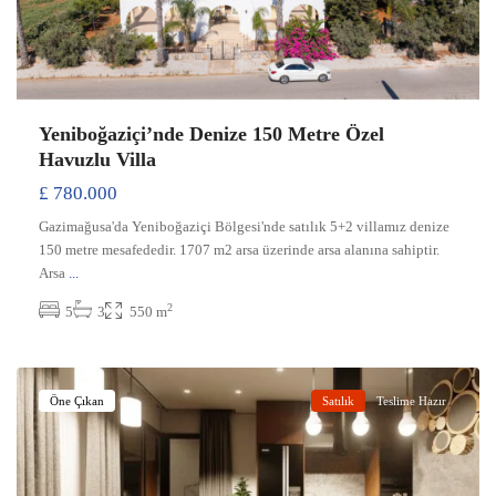
Yeniboğaziçi’nde Denize 150 Metre Özel
Havuzlu Villa
£ 780.000
Gazimağusa'da Yeniboğaziçi Bölgesi'nde satılık 5+2 villamız denize
150 metre mesafededir. 1707 m2 arsa üzerinde arsa alanına sahiptir.
Arsa
...
2
5
3
550 m
Yeniboğaziçi
,
Gazimağusa
Öne Çıkan
Satılık
Teslime Hazır