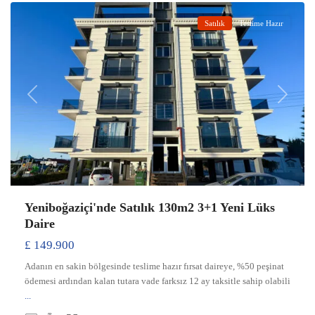
Satılık
Teslime Hazır
Previous
Next
Yeniboğaziçi'nde Satılık 130m2 3+1 Yeni Lüks
Daire
£ 149.900
Adanın en sakin bölgesinde teslime hazır fırsat daireye, %50 peşinat
ödemesi ardından kalan tutara vade farksız 12 ay taksitle sahip olabili
...