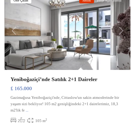
Öne Çıkan
Satılık
Proje Aşamasında
Previous
Next
Yeniboğaziçi’nde Satılık 2+1 Daireler
£ 165.000
Gazimağusa Yeniboğaziçi'nde, Cittaslow'un sakin atmosferinde bir
yaşam sizi bekliyor! 105 m2 genişliğindeki 2+1 dairelerimiz, 18,3
m2'lik fe
...
2
2
1
105 m
Yeniboğaziçi
,
Gazimağusa