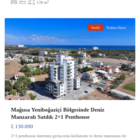
2
3
2
130 m
Yeniboğaziçi
,
Gazimağusa
Satılık
Teslime Hazır
Previous
Next
Mağusa Yeniboğaziçi Bölgesinde Deniz
Manzaralı Satılık 2+1 Penthouse
£ 130.000
2+1 penthouse dairemiz geniş teras kullanımı ve deniz manzarası ile