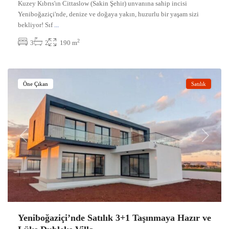
Kuzey Kıbrıs'ın Cittaslow (Sakin Şehir) unvanına sahip incisi
Yeniboğaziçi'nde, denize ve doğaya yakın, huzurlu bir yaşam sizi
bekliyor! Sıf
...
2
3
2
190 m
Yeniboğaziçi
,
Gazimağusa
Öne Çıkan
Satılık
Previous
Next
Yeniboğaziçi’nde Satılık 3+1 Taşınmaya Hazır ve