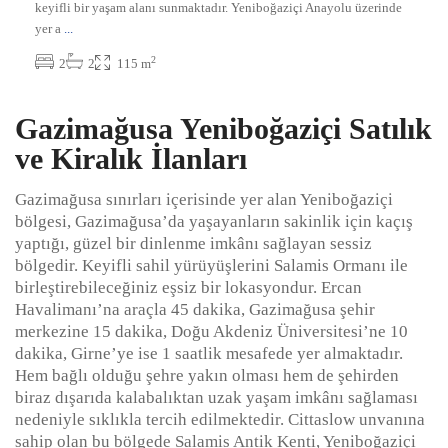
keyifli bir yaşam alanı sunmaktadır. Yeniboğaziçi Anayolu üzerinde
yer a
...
2
2
2
115 m
Gazimağusa Yeniboğaziçi Satılık
ve Kiralık İlanları
Gazimağusa sınırları içerisinde yer alan Yeniboğaziçi
bölgesi, Gazimağusa’da yaşayanların sakinlik için kaçış
yaptığı, güzel bir dinlenme imkânı sağlayan sessiz
bölgedir. Keyifli sahil yürüyüşlerini Salamis Ormanı ile
birleştirebileceğiniz eşsiz bir lokasyondur. Ercan
Havalimanı’na araçla 45 dakika, Gazimağusa şehir
merkezine 15 dakika, Doğu Akdeniz Üniversitesi’ne 10
dakika, Girne’ye ise 1 saatlik mesafede yer almaktadır.
Hem bağlı olduğu şehre yakın olması hem de şehirden
biraz dışarıda kalabalıktan uzak yaşam imkânı sağlaması
nedeniyle sıklıkla tercih edilmektedir. Cittaslow unvanına
sahip olan bu bölgede Salamis Antik Kenti, Yeniboğaziçi