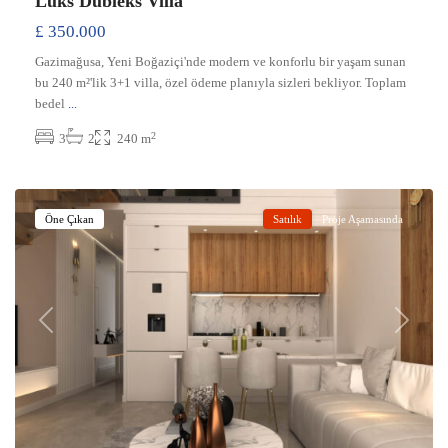
Lüks Dubleks Villa
£ 350.000
Gazimağusa, Yeni Boğaziçi'nde modern ve konforlu bir yaşam sunan
bu 240 m²'lik 3+1 villa, özel ödeme planıyla sizleri bekliyor. Toplam
bedel
...
2
3
2
240 m
Yeniboğaziçi
,
Gazimağusa
Öne Çıkan
Satılık
Proje Aşamasında
Previous
Next