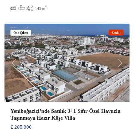
2
3
3
145 m
Yeniboğaziçi
,
Gazimağusa
Öne Çıkan
Satılık
Previous
Next
Yeniboğaziçi’nde Satılık 3+1 Sıfır Özel Havuzlu
Taşınmaya Hazır Köşe Villa
£ 285.000