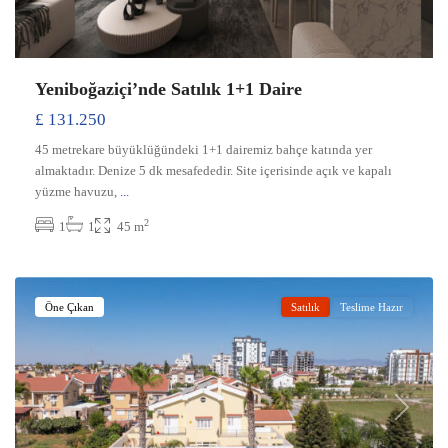
Yeniboğaziçi’nde Satılık 1+1 Daire
£ 131.250
45 metrekare büyüklüğündeki 1+1 dairemiz bahçe katında yer
almaktadır. Denize 5 dk mesafededir. Site içerisinde açık ve kapalı
yüzme havuzu,
...
2
1
1
45 m
Yeniboğaziçi
,
Gazimağusa
Öne Çıkan
Satılık
Teslime Hazır
Previous
Next