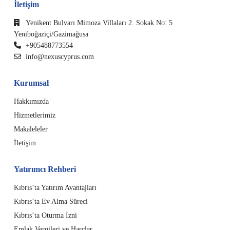
İletişim
Yenikent Bulvarı Mimoza Villaları 2. Sokak No: 5
Yeniboğaziçi/Gazimağusa
+905488773554
info@nexuscyprus.com
Kurumsal
Hakkımızda
Hizmetlerimiz
Makaleleler
İletişim
Yatırımcı Rehberi
Kıbrıs’ta Yatırım Avantajları
Kıbrıs’ta Ev Alma Süreci
Kıbrıs’ta Oturma İzni
Emlak Vergileri ve Harçlar