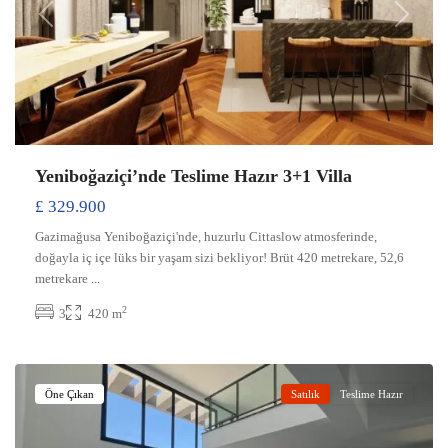
Previous
Next
Yeniboğaziçi’nde Teslime Hazır 3+1 Villa
£ 329.900
Gazimağusa Yeniboğaziçi'nde, huzurlu Cittaslow atmosferinde,
doğayla iç içe lüks bir yaşam sizi bekliyor! Brüt 420 metrekare, 52,6
metrekare
...
2
3
420 m
Yeniboğaziçi
,
Gazimağusa
Öne Çıkan
Satılık
Teslime Hazır