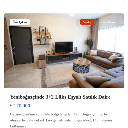
Yeniboğaziçi
,
Gazimağusa
Öne Çıkan
Satılık
Teslime Hazır
Previous
Next
Yeniboğazçinde 3+2 Lüks Eşyalı Satılık Daire
£ 170.000
Gazimağusa’nın en gözde bölgelerinden Yeni Boğaziçi’nde, hem
oturum hem de yüksek kira getirili yatırım için ideal, 145 m² geniş
kullanım al
...