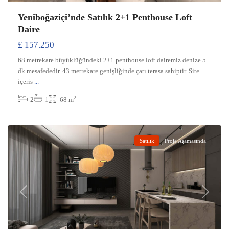
Yeniboğaziçi’nde Satılık 2+1 Penthouse Loft
Daire
£ 157.250
68 metrekare büyüklüğündeki 2+1 penthouse loft dairemiz denize 5
dk mesafededir. 43 metrekare genişliğinde çatı terasa sahiptir. Site
içeris
...
2
2
1
68 m
Yeniboğaziçi
,
Gazimağusa
Satılık
Proje Aşamasında
Previous
Next