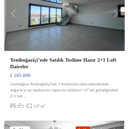
Previous
Next
Yeniboğaziçi’nde Satılık Teslime Hazır 2+1 Loft
Daireler
£ 165.000
Gazimağusa Yeniboğaziçi'nde, Cittaslow'un sakin atmosferinde,
doğayla iç içe modern bir yaşam sizi bekliyor! 137 m2 genişliğindeki
2+1 loft
...
2
2
1
137 m
Yeniboğaziçi
,
Gazimağusa