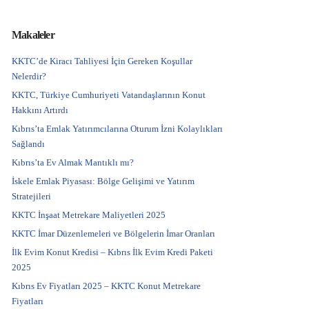
Makaleler
KKTC’de Kiracı Tahliyesi İçin Gereken Koşullar
Nelerdir?
KKTC, Türkiye Cumhuriyeti Vatandaşlarının Konut
Hakkını Artırdı
Kıbrıs’ta Emlak Yatırımcılarına Oturum İzni Kolaylıkları
Sağlandı
Kıbrıs’ta Ev Almak Mantıklı mı?
İskele Emlak Piyasası: Bölge Gelişimi ve Yatırım
Stratejileri
KKTC İnşaat Metrekare Maliyetleri 2025
KKTC İmar Düzenlemeleri ve Bölgelerin İmar Oranları
İlk Evim Konut Kredisi – Kıbrıs İlk Evim Kredi Paketi
2025
Kıbrıs Ev Fiyatları 2025 – KKTC Konut Metrekare
Fiyatları