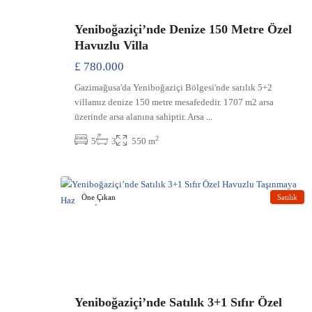
Yeniboğaziçi’nde Denize 150 Metre Özel
Havuzlu Villa
£ 780.000
Gazimağusa'da Yeniboğaziçi Bölgesi'nde satılık 5+2
villamız denize 150 metre mesafededir. 1707 m2 arsa
üzerinde arsa alanına sahiptir. Arsa
...
2
5
3
550 m
Yeniboğaziçi
,
29
Gazimağusa
Öne Çıkan
Satılık
Previous
Nex
Yeniboğaziçi’nde Satılık 3+1 Sıfır Özel