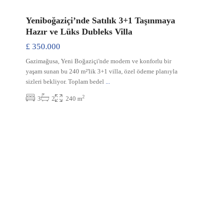
Yeniboğaziçi’nde Satılık 3+1 Taşınmaya
Hazır ve Lüks Dubleks Villa
£ 350.000
Gazimağusa, Yeni Boğaziçi'nde modern ve konforlu bir
yaşam sunan bu 240 m²'lik 3+1 villa, özel ödeme planıyla
sizleri bekliyor. Toplam bedel
...
2
3
2
240 m
t