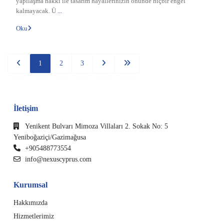
yapılaşma hakkı ile tasarım hayallerinizin önünde hiçbir engel
kalmayacak. Ü
...
Oku
1
2
3
İletişim
Yenikent Bulvarı Mimoza Villaları 2. Sokak No: 5
Yeniboğaziçi/Gazimağusa
+905488773554
info@nexuscyprus.com
Kurumsal
Hakkımızda
Hizmetlerimiz