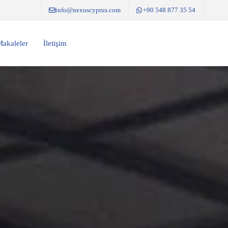
info@nexuscyprus.com
+90 548 877 35 54
akaleler
İletişim