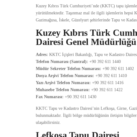
Kuzey Kıbrıs Türk Cumhuriyeti’nde (KKTC) tapu işlemler
yürütülmektedir. Taşınmaz mal ile ilgili işlemlerin hepsi
Gazimağusa, İskele, Güzelyurt şehirlerinde Tapu ve Kadas
Kuzey Kıbrıs Türk Cumhu
Dairesi Genel Müdürlüğü İ
Adres:
KKTC İçişleri Bakanlığı, Tapu ve Kadastro Daire
Telefon Numarası (Santral):
+90 392 611 1440
Müdür Sekreter Telefon Numarası:
+90 392 611 1402
Dosya Arşivi Telefon Numarası:
+90 392 611 1410
Yazı Arşivi Telefon Numarası:
+90 392 611 1416
Muhasebe Telefon Numarası:
+90 392 611 1422
Fax Numarası:
+90 392 611 1430
KKTC Tapu ve Kadastro Dairesi’nin Lefkoşa, Girne, Gazim
bulunmaktadır. İlgili bölge müdürlüğünün iletişim bilgile
ulaşabilirsiniz.
Lefkoşa Tapu Dairesi