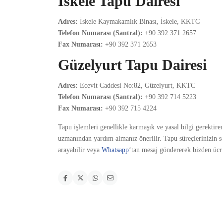
İskele Tapu Dairesi
Adres:
İskele Kaymakamlık Binası, İskele, KKTC
Telefon Numarası (Santral):
+90 392 371 2657
Fax Numarası:
+90 392 371 2653
Güzelyurt Tapu Dairesi
Adres:
Ecevit Caddesi No:82, Güzelyurt, KKTC
Telefon Numarası (Santral):
+90 392 714 5223
Fax Numarası:
+90 392 715 4224
Tapu işlemleri genellikle karmaşık ve yasal bilgi gerektir
uzmanından yardım almanız önerilir. Tapu süreçlerinizin 
arayabilir veya
Whatsapp
‘tan mesaj göndererek bizden ücret