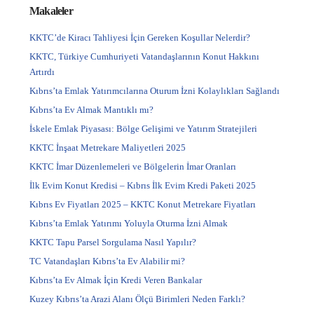
Makaleler
KKTC’de Kiracı Tahliyesi İçin Gereken Koşullar Nelerdir?
KKTC, Türkiye Cumhuriyeti Vatandaşlarının Konut Hakkını
Artırdı
Kıbrıs’ta Emlak Yatırımcılarına Oturum İzni Kolaylıkları Sağlandı
Kıbrıs’ta Ev Almak Mantıklı mı?
İskele Emlak Piyasası: Bölge Gelişimi ve Yatırım Stratejileri
KKTC İnşaat Metrekare Maliyetleri 2025
KKTC İmar Düzenlemeleri ve Bölgelerin İmar Oranları
İlk Evim Konut Kredisi – Kıbrıs İlk Evim Kredi Paketi 2025
Kıbrıs Ev Fiyatları 2025 – KKTC Konut Metrekare Fiyatları
Kıbrıs’ta Emlak Yatırımı Yoluyla Oturma İzni Almak
KKTC Tapu Parsel Sorgulama Nasıl Yapılır?
TC Vatandaşları Kıbrıs’ta Ev Alabilir mi?
Kıbrıs’ta Ev Almak İçin Kredi Veren Bankalar
Kuzey Kıbrıs’ta Arazi Alanı Ölçü Birimleri Neden Farklı?